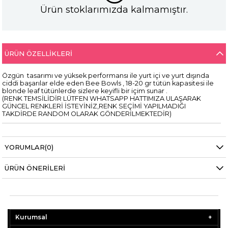
Ürün stoklarımızda kalmamıştır.
ÜRÜN ÖZELLIKLERI
Özgün tasarımı ve yüksek performansı ile yurt içi ve yurt dışında
ciddi başarılar elde eden Bee Bowls , 18-20 gr tütün kapasitesi ile
blonde leaf tütünlerde sizlere keyifli bir içim sunar .
(RENK TEMSİLİDİR LÜTFEN WHATSAPP HATTIMIZA ULAŞARAK
GÜNCEL RENKLERİ İSTEYİNİZ,RENK SEÇİMİ YAPILMADIĞI
TAKDİRDE RANDOM OLARAK GÖNDERİLMEKTEDİR)
YORUMLAR
(0)
ÜRÜN ÖNERILERI
Kurumsal